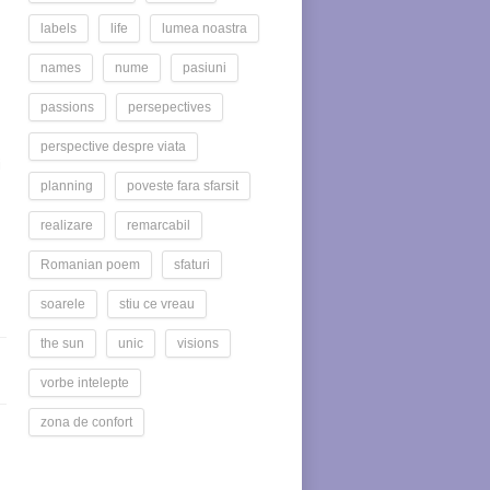
labels
life
lumea noastra
names
nume
pasiuni
passions
persepectives
perspective despre viata
i
planning
poveste fara sfarsit
realizare
remarcabil
Romanian poem
sfaturi
soarele
stiu ce vreau
the sun
unic
visions
vorbe intelepte
zona de confort