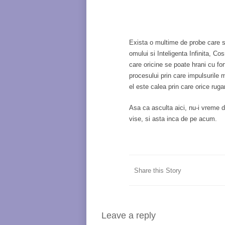
Exista o multime de probe care su
omului si Inteligenta Infinita, C
care oricine se poate hrani cu for
procesului prin care impulsurile m
el este calea prin care orice rug
Asa ca asculta aici, nu-i vreme d
vise, si asta inca de pe acum.
Share this Story
Leave a reply