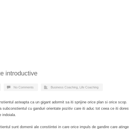
e introductive
No Comments
Business Coaching
,
Life Coaching
tientul asteapta ca un gigant adormit sa iti sprijine orice plan si orice scop.
a subconstientul cu ganduri orientate pozitiv care iti aduc tot ceea ce iti dores
 indoiala.
ientul sunt domenii ale constiintei in care orice impuls de gandire care atinge