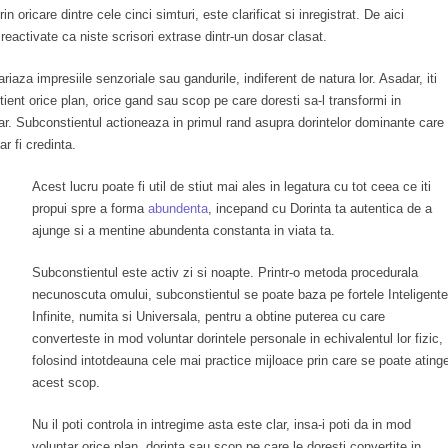
in oricare dintre cele cinci simturi, este clarificat si inregistrat. De aici
 reactivate ca niste scrisori extrase dintr-un dosar clasat.
iaza impresiile senzoriale sau gandurile, indiferent de natura lor. Asadar, iti
tient orice plan, orice gand sau scop pe care doresti sa-l transformi in
iar. Subconstientul actioneaza in primul rand asupra dorintelor dominante care
r fi credinta.
Acest lucru poate fi util de stiut mai ales in legatura cu tot ceea ce iti
propui spre a forma
abundenta
, incepand cu Dorinta ta autentica de a
ajunge si a mentine abundenta constanta in viata ta.
Subconstientul este activ zi si noapte. Printr-o metoda procedurala
necunoscuta omului, subconstientul se poate baza pe fortele Inteligente
Infinite, numita si Universala, pentru a obtine puterea cu care
converteste in mod voluntar dorintele personale in echivalentul lor fizic,
folosind intotdeauna cele mai practice mijloace prin care se poate ating
acest scop.
Nu il poti controla in intregime asta este clar, insa-i poti da in mod
voluntar orice plan, dorinta sau scop pe care le doresti convertite in