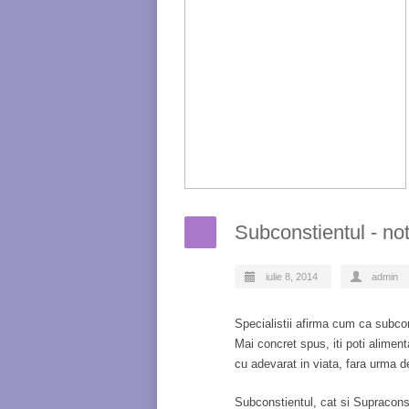
Subconstientul - not
iulie 8, 2014
admin
Specialistii afirma cum ca subcons
Mai concret spus, iti poti aliment
cu adevarat in viata, fara urma de
Subconstientul, cat si Supraconst