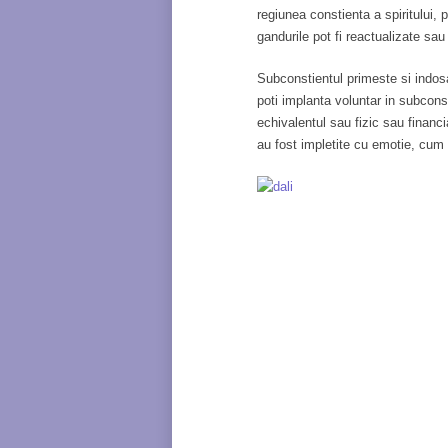
regiunea constienta a spiritului, pr
gandurile pot fi reactualizate sau
Subconstientul primeste si indosar
poti implanta voluntar in subcons
echivalentul sau fizic sau financ
au fost impletite cu emotie, cum a