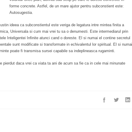
forme concrete. Astfel, de un mare ajutor pentru subconstient este:
Autosugestia.
stin ideea ca subconstientul este veriga de legatura intre mintea finita a
osmica, Universala si cum mai vrei tu sa o denumesti. Este intermediarul prin
tele Inteligentei Infinite atunci cand o doreste. El si numai el contine secretul
entale sunt modificate si transformate in echivalentul lor spiritual. El si numa
aminte poate fi transmisa sursei capabile sa indeplineasca rugaminti.
e pierdut daca vrei ca viata ta ani de acum sa fie ca in cele mai minunate