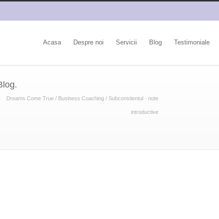
Acasa
Despre noi
Servicii
Blog
Testimoniale
Blog.
Dreams Come True
/
Business Coaching
/
Subconstientul - note
introductive