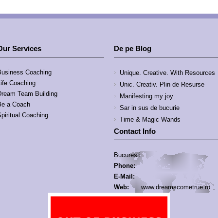
Our Services
De pe Blog
Business Coaching
Unique. Creative. With Resources
Life Coaching
Unic. Creativ. Plin de Resurse
Dream Team Building
Manifesting my joy
Be a Coach
Sar in sus de bucurie
piritual Coaching
Time & Magic Wands
Contact Info
Bucuresti
Phone:
E-Mail:
Web:
www.dreamscometrue.ro