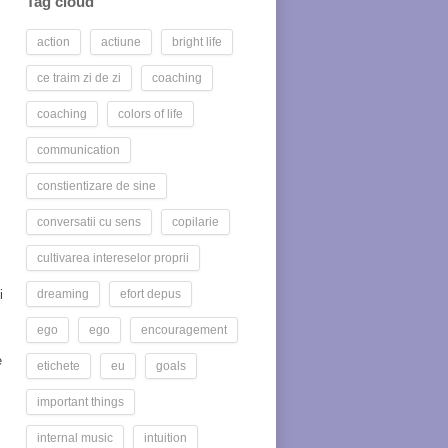
Tag cloud
action
actiune
bright life
ce traim zi de zi
coaching
coaching
colors of life
communication
constientizare de sine
conversatii cu sens
copilarie
cultivarea intereselor proprii
i
dreaming
efort depus
ego
ego
encouragement
e
etichete
eu
goals
important things
internal music
intuition