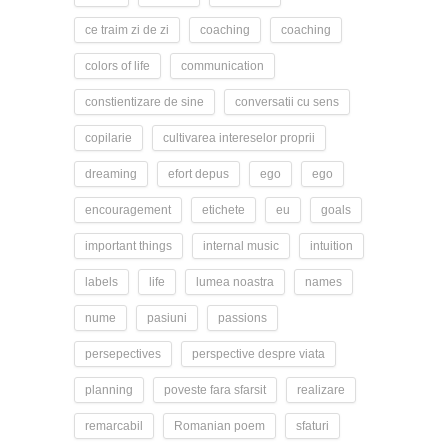
ce traim zi de zi
coaching
coaching
colors of life
communication
constientizare de sine
conversatii cu sens
copilarie
cultivarea intereselor proprii
dreaming
efort depus
ego
ego
encouragement
etichete
eu
goals
important things
internal music
intuition
labels
life
lumea noastra
names
nume
pasiuni
passions
persepectives
perspective despre viata
planning
poveste fara sfarsit
realizare
remarcabil
Romanian poem
sfaturi