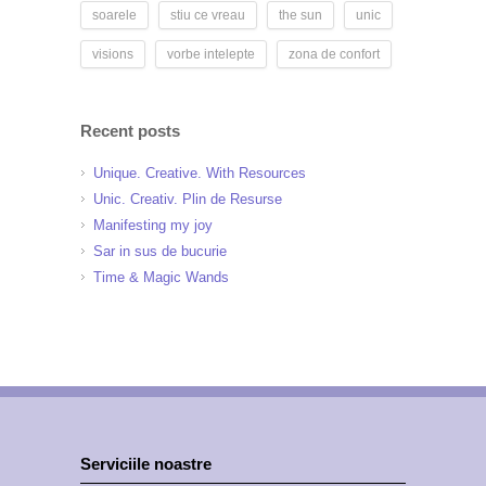
soarele
stiu ce vreau
the sun
unic
visions
vorbe intelepte
zona de confort
Recent posts
Unique. Creative. With Resources
Unic. Creativ. Plin de Resurse
Manifesting my joy
Sar in sus de bucurie
Time & Magic Wands
Serviciile noastre