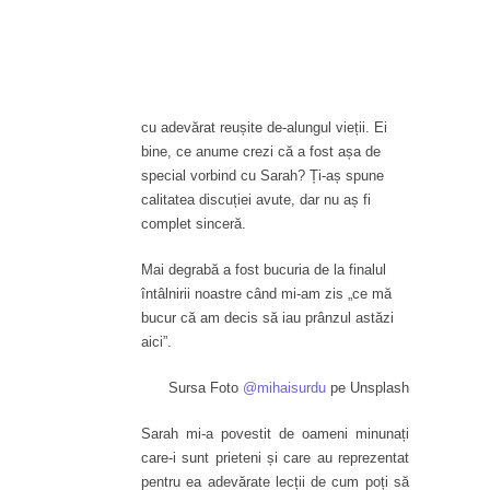
cu adevărat reușite de-alungul vieții. Ei
bine, ce anume crezi că a fost așa de
special vorbind cu Sarah? Ți-aș spune
calitatea discuției avute, dar nu aș fi
complet sinceră.
Mai degrabă a fost bucuria de la finalul
întâlnirii noastre când mi-am zis „ce mă
bucur că am decis să iau prânzul astăzi
aici”.
Sursa Foto
@mihaisurdu
pe Unsplash
Sarah mi-a povestit de oameni minunați
care-i sunt prieteni și care au reprezentat
pentru ea adevărate lecții de cum poți să