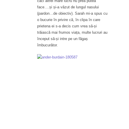
căci altfel mare lucru nu prea putea
face….și și-a văzut de lungul nasului
(pardon…de obiectiv). Sarah mi-a spus cu
o bucurie în privire că, în clipa în care
prietena ei s-a decis cum vrea să-și
trăiască mai frumos viața, multe lucruri au
început să-și intre pe un făgaș
îmbucurător.