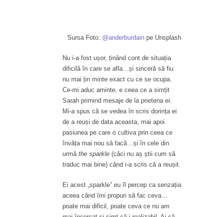
Sursa Foto:
@anderburdain
pe Unsplash
Nu i-a fost ușor, ținând cont de situația
dificilă în care se afla…și sinceră să fiu
nu mai țin minte exact cu ce se ocupa.
Ce-mi aduc aminte, e ceea ce a simțit
Sarah primind mesaje de la prietena ei.
Mi-a spus că se vedea în scris dorința ei
de a reuși de data aceasta, mai apoi
pasiunea pe care o cultiva prin ceea ce
învăța mai nou să facă…și în cele din
urmă
the sparkle
(căci nu aș știi cum să
traduc mai bine) când i-a scris că a reușit.
Ei acest „sparkle” eu îl percep ca senzația
aceea când îmi propun să fac ceva…
poate mai dificil, poate ceva ce nu am
mai încercat și simt că-i realizabil. Ai să