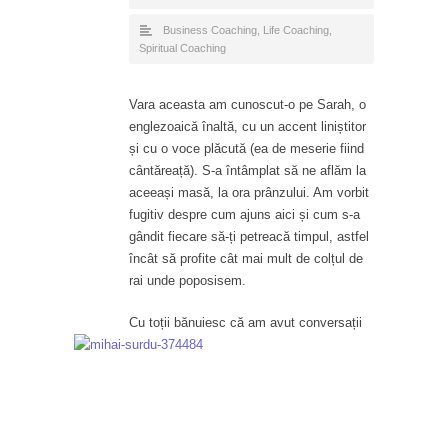
Business Coaching
,
Life Coaching
,
Spiritual Coaching
Vara aceasta am cunoscut-o pe Sarah, o
englezoaică înaltă, cu un accent liniștitor
și cu o voce plăcută (ea de meserie fiind
cântăreață). S-a întâmplat să ne aflăm la
aceeași masă, la ora prânzului. Am vorbit
fugitiv despre cum ajuns aici și cum s-a
gândit fiecare să-ți petreacă timpul, astfel
încât să profite cât mai mult de colțul de
rai unde poposisem.
Cu toții bănui
esc că am avut conversații