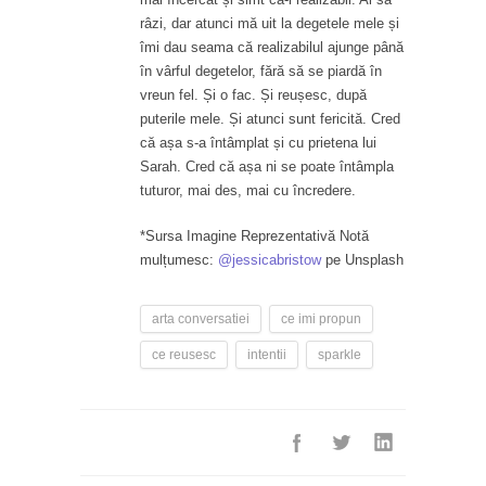
râzi, dar atunci mă uit la degetele mele și
îmi dau seama că realizabilul ajunge până
în vârful degetelor, fără să se piardă în
vreun fel. Și o fac. Și reușesc, după
puterile mele. Și atunci sunt fericită. Cred
că așa s-a întâmplat și cu prietena lui
Sarah. Cred că așa ni se poate întâmpla
tuturor, mai des, mai cu încredere.
*Sursa Imagine Reprezentativă Notă
mulțumesc:
@jessicabristow
pe Unsplash
arta conversatiei
ce imi propun
ce reusesc
intentii
sparkle