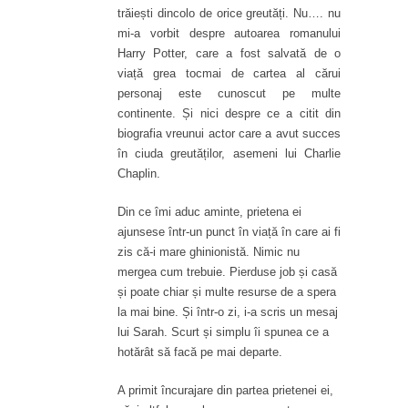
trăiești dincolo de orice greutăți. Nu…. nu
mi-a vorbit despre autoarea romanului
Harry Potter, care a fost salvată de o
viață grea tocmai de cartea al cărui
personaj este cunoscut pe multe
continente. Și nici despre ce a citit din
biografia vreunui actor care a avut succes
în ciuda greutăților, asemeni lui Charlie
Chaplin.
Din ce îmi aduc aminte, prietena ei
ajunsese într-un punct în viață în care ai fi
zis că-i mare ghinionistă. Nimic nu
mergea cum trebuie. Pierduse job și casă
și poate chiar și multe resurse de a spera
la mai bine. Și într-o zi, i-a scris un mesaj
lui Sarah. Scurt și simplu îi spunea ce a
hotărât să facă pe mai departe.
A primit încurajare din partea prietenei ei,