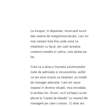
La inceput, in departare, incercand sa-mi
dau seama de marginimea lacului, caci nu
mai zaream linia fina unde cerul se
intalneste cu lacul, am zarit aceasta
creatura mandra si calma, care plutea pe
lac.
Cred ca a atras-o fosnetul sentimentelor
mele de admiratie si recunostinta, astfel
ca am avut ocazia sa intalnesc un
model
de manager
adevarat. I-am tot vazut
separat in diverse situatii, insa niciodata
in acelasi loc. Acum, nu-ti inchipui ca am
plecat la “cautat de lebede” cu vreunul din
managerii pe care-i cunosc. Ci doar am