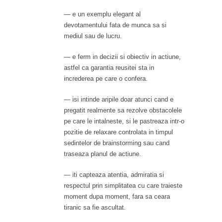
— e un exemplu elegant al
devotamentului fata de munca sa si
mediul sau de lucru.
— e ferm in decizii si obiectiv in actiune,
astfel ca garantia reusitei sta in
increderea pe care o confera.
— isi intinde aripile doar atunci cand e
pregatit realmente sa rezolve obstacolele
pe care le intalneste, si le pastreaza intr-o
pozitie de relaxare controlata in timpul
sedintelor de brainstorming sau cand
traseaza planul de actiune.
— iti capteaza atentia, admiratia si
respectul prin simplitatea cu care traieste
moment dupa moment, fara sa ceara
tiranic sa fie ascultat.