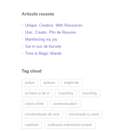
Articole recente
Unique. Creative. With Resources
Unic. Creativ. Plin de Resurse
Manifesting my joy
Sar in sus de bucurie
Time & Magic Wands
Tag cloud
action
actiune
bright life
ce traim zi de zi
coaching
coaching
colors of life
communication
constientizare de sine
conversatii cu sens
copilarie
cultivarea intereselor proprii