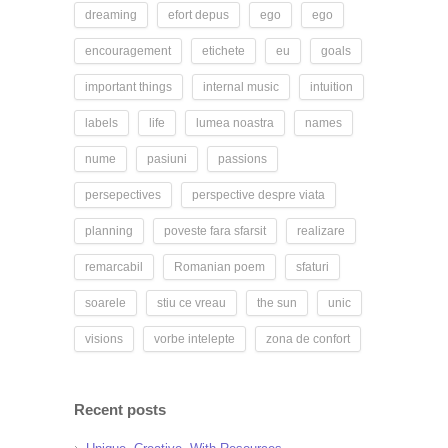
dreaming
efort depus
ego
ego
encouragement
etichete
eu
goals
important things
internal music
intuition
labels
life
lumea noastra
names
nume
pasiuni
passions
persepectives
perspective despre viata
planning
poveste fara sfarsit
realizare
remarcabil
Romanian poem
sfaturi
soarele
stiu ce vreau
the sun
unic
visions
vorbe intelepte
zona de confort
Recent posts