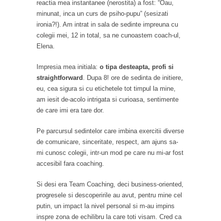
reactia mea instantanee (nerostita) a fost: “Oau,
minunat, inca un curs de psiho-pupu” (sesizati
ironia?!). Am intrat in sala de sedinte impreuna cu
colegii mei, 12 in total, sa ne cunoastem coach-ul,
Elena.
Impresia mea initiala:
o tipa desteapta, profi si
straightforward
. Dupa 8! ore de sedinta de initiere,
eu, cea sigura si cu etichetele tot timpul la mine,
am iesit de-acolo intrigata si curioasa, sentimente
de care imi era tare dor.
Pe parcursul sedintelor care imbina exercitii diverse
de comunicare, sinceritate, respect, am ajuns sa-
mi cunosc colegii, intr-un mod pe care nu mi-ar fost
accesibil fara coaching.
Si desi era Team Coaching, deci business-oriented,
progresele si descoperirile au avut, pentru mine cel
putin, un impact la nivel personal si m-au impins
inspre zona de echilibru la care toti visam. Cred ca