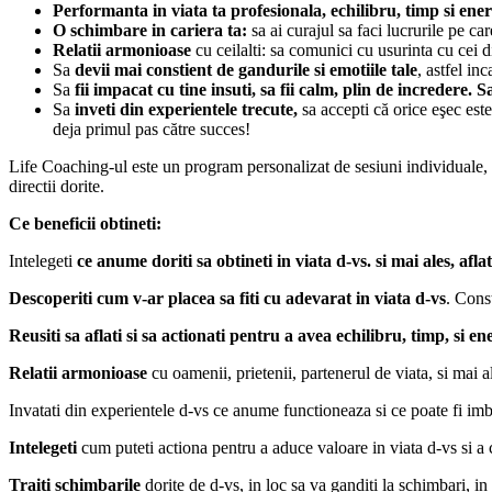
Performanta in viata ta profesionala, echilibru, timp si ener
O schimbare in cariera ta:
sa ai curajul sa faci lucrurile pe car
Relatii armonioase
cu ceilalti: sa comunici cu usurinta cu cei d
Sa
devii mai constient de gandurile si emotiile tale
, astfel inc
Sa
fii impacat cu tine insuti, sa fii calm, plin de incredere. S
Sa
inveti din experientele trecute,
sa accepti că orice eşec este
deja primul pas către succes!
Life Coaching-ul este un program personalizat de sesiuni individuale, din
directii dorite.
Ce beneficii obtineti:
Intelegeti
ce anume doriti sa obtineti in viata d-vs. si mai ales, aflat
Descoperiti cum v-ar placea sa fiti cu adevarat in viata d-vs
. Const
Reusiti sa aflati si sa actionati pentru a avea echilibru, timp, si en
Relatii armonioase
cu oamenii, prietenii, partenerul de viata, si mai 
Invatati din experientele d-vs ce anume functioneaza si ce poate fi imb
Intelegeti
cum puteti actiona pentru a aduce valoare in viata d-vs si a c
Traiti schimbarile
dorite de d-vs, in loc sa va ganditi la schimbari, in 