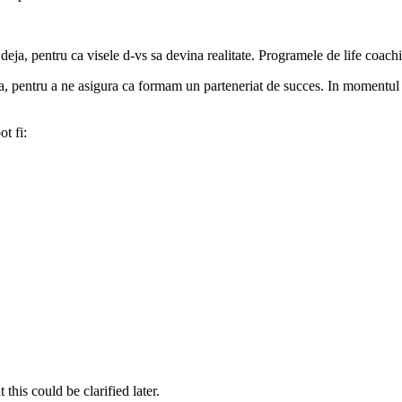
deja, pentru ca visele d-vs sa devina realitate. Programele de life coach
ba, pentru a ne asigura ca formam un parteneriat de succes. In momentul 
t fi:
t this could be clarified later.