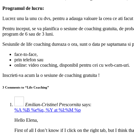
Programul de lucru:
Lucrez unu la unu cu dvs, pentru a adauga valoare la ceea ce ati facut 
Pentru inceput, se va planifica o sesiune de coaching gratuita, de pro
program de 6 sau de 3 luni.
Sesiunile de life coaching dureaza o ora, sunt o data pe saptamana si po
face-to-face,
prin telefon sau
online: video coaching, disponibil pentru cei cu web-cam-uri.
Inscrieti-va acum la o sesiune de coaching gratuita !
3 Comments to “Life Coaching”
Emilian-Cristinel Prescornita
says:
%A %B %e%q, %Y at %I:%M %p
Hello Elena,
First of all I don’t know if I click on the right tab, but I think tha