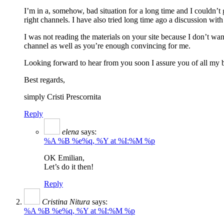
I’m in a, somehow, bad situation for a long time and I couldn’t 
right channels. I have also tried long time ago a discussion wi
I was not reading the materials on your site because I don’t wa
channel as well as you’re enough convincing for me.
Looking forward to hear from you soon I assure you of all my b
Best regards,
simply Cristi Prescornita
Reply
elena
says:
%A %B %e%q, %Y at %I:%M %p
OK Emilian,
Let’s do it then!
Reply
Cristina Nitura
says:
%A %B %e%q, %Y at %I:%M %p