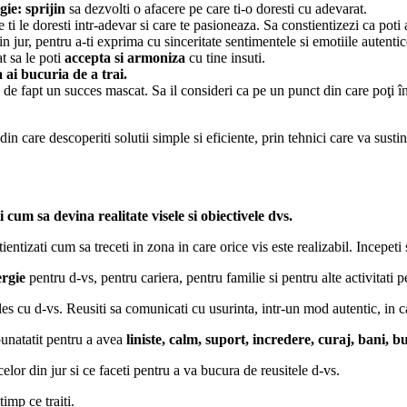
gie: sprijin
sa dezvolti o afacere pe care ti-o doresti cu adevarat.
e ti le doresti intr-adevar si care te pasioneaza. Sa constientizezi ca poti 
in jur, pentru a-ti exprima cu sinceritate sentimentele si emotiile autentic
at sa le poti
accepta si armoniza
cu tine insuti.
a ai bucuria de a trai.
 de fapt un succes mascat. Sa il consideri ca pe un punct din care poţi înc
 care descoperiti solutii simple si eficiente, prin tehnici care va sustin 
i cum sa devina realitate visele si obiectivele dvs.
ientizati cum sa treceti in zona in care orice vis este realizabil. Incepeti
ergie
pentru d-vs, pentru cariera, pentru familie si pentru alte activitati pe
ales cu d-vs. Reusiti sa comunicati cu usurinta, intr-un mod autentic, in c
unatatit pentru a avea
liniste, calm, suport, incredere, curaj, bani, bu
elor din jur si ce faceti pentru a va bucura de reusitele d-vs.
timp ce traiti.