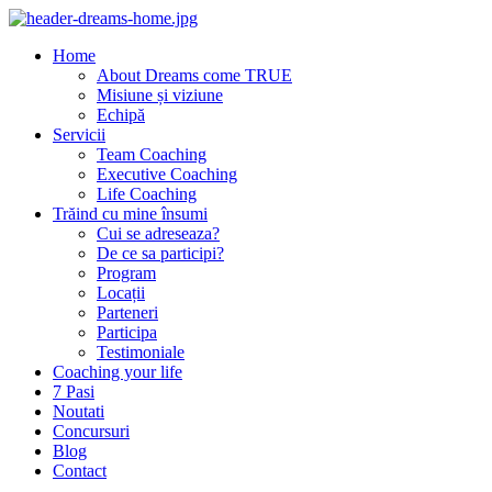
Home
About Dreams come TRUE
Misiune și viziune
Echipă
Servicii
Team Coaching
Executive Coaching
Life Coaching
Trăind cu mine însumi
Cui se adreseaza?
De ce sa participi?
Program
Locații
Parteneri
Participa
Testimoniale
Coaching your life
7 Pasi
Noutati
Concursuri
Blog
Contact