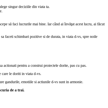
alege singur deciziile din viata ta.
e.
epe să faci lucrurile mai bine. Iar când ai învăţat acest lucru, ai făcut
sa faceti schimbari pozitive si de durata, in viata d-vs, spre noile
 sa actionati pentru a construi proiectele dorite, pas cu pas.
 care le doriti in viata d-vs.
are gandurile, emotiile si actiunile d-vs sunt in armonie.
curia de a trai.