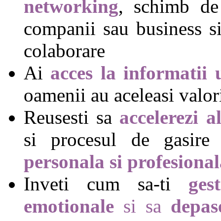
networking
, schimb de
companii sau business si 
colaborare
Ai
a
cces la informatii u
oamenii au aceleasi valori
Reusesti sa
accelerezi a
si procesul de gasir
personala si profesiona
Inveti cum sa-ti
ges
emotionale
si sa
d
epas