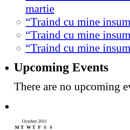
martie
“Traind cu mine insumi
“Traind cu mine insumi
“Traind cu mine insumi
Upcoming Events
There are no upcoming eve
October 2011
M
T
W
T
F
S
S